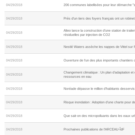
04/29/2018
206 communes labellisées pour leur démarche "z
04/29/2018
Près d'un tiers des foyers français ont un robine
Alteo lance la construction d’une station de trai
04/29/2018
résiduelles par injection de CO2
04/29/2018
Nestlé Waters assèche les nappes de Vittel sur fon
04/29/2018
Ouverture de l’un des plus importants chantiers 
Changement climatique : Un plan d’adaptation et d
04/29/2018
ressources en eau
04/29/2018
Noréade dépasse le million d’habitants desservi
04/29/2018
Risque inondation : Adoption d’une charte pour des
04/29/2018
Que sait-on des micropolluants dans les eaux ur
04/29/2018
Prochaines publications de l'ARCEAU-ÎdF