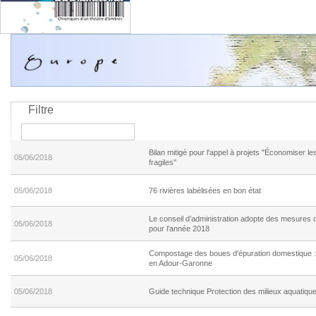
Filtre
Bilan mitigé pour l'appel à projets "Économiser l
05/06/2018
fragiles"
05/06/2018
76 rivières labélisées en bon état
Le conseil d’administration adopte des mesures d
05/06/2018
pour l’année 2018
Compostage des boues d'épuration domestique : L'é
05/06/2018
en Adour-Garonne
05/06/2018
Guide technique Protection des milieux aquatiqu