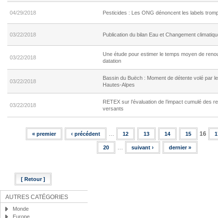
04/29/2018
Pesticides : Les ONG dénoncent les labels trom
03/22/2018
Publication du bilan Eau et Changement climatiq
Une étude pour estimer le temps moyen de renou
03/22/2018
datation
Bassin du Buëch : Moment de détente volé par l
03/22/2018
Hautes-Alpes
RETEX sur l’évaluation de l’impact cumulé des r
03/22/2018
versants
…
16
« premier
‹ précédent
12
13
14
15
1
Pages
…
20
suivant ›
dernier »
[ Retour ]
AUTRES CATÉGORIES
Monde
Europe