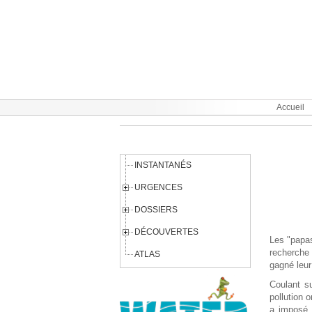
Aller au contenu principal
Accueil
INSTANTANÉS
URGENCES
DOSSIERS
DÉCOUVERTES
Les "papas
recherche 
ATLAS
gagné leur
Coulant su
pollution 
a imposé 