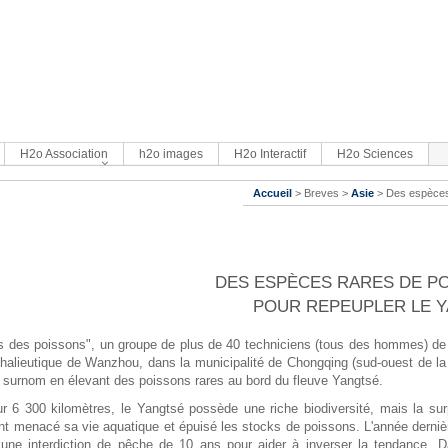
H2o Association
h2o images
H2o Interactif
H2o Sciences
Accueil
> Breves >
Asie
> Des espèces 
DES ESPÈCES RARES DE P
POUR REPEUPLER LE 
 des poissons", un groupe de plus de 40 techniciens (tous des hommes) de l
halieutique de Wanzhou, dans la municipalité de Chongqing (sud-ouest de la
 surnom en élevant des poissons rares au bord du fleuve Yangtsé.
r 6 300 kilomètres, le Yangtsé possède une riche biodiversité, mais la sur
ont menacé sa vie aquatique et épuisé les stocks de poissons. L'année derniè
une interdiction de pêche de 10 ans pour aider à inverser la tendance. Dan