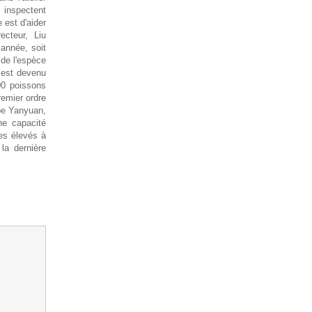
 inspectent
 est d'aider
recteur, Liu
 année, soit
 de l'espèce
 est devenu
00 poissons
remier ordre
rpe Yanyuan,
ne capacité
res élevés à
la dernière