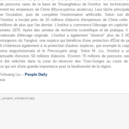
de poissons rares de la base de Shuanghekou de l'institut, les techniciens
ment les empereurs de Chine (Myxocyprinus asiaticus). Leur tâche principale
r l'ovulation, puis de compléter l'insémination artificielle. Selon son di
l'institut a incubé près de 10 millions d'alevins d'empereurs de Chine cette
millions de plus que l'an dernier. L'institut a commencé l'élevage en captivité
années 1970. Après des années de recherche scientifique et de pratique, il
ationale d'élevage originale. L'institut a également "réservé" plus de 3 0
esturgeons du Yangtsé, une espèce qui bénéficie d'une protection d'État de p
Il s'intéresse également à la protection d'autres espèces, par exemple la ca
toma angustistomata et le Percocypris pingi. Selon M. Liu, l'institut a u
annuelle d'environ 50 millions d'alevins. Environ 70 millions de poissons ra
t ont été relâchés dans la zone du réservoir des Trois-Gorges au cours de 
ce qui est d'une grande importance pour la biodiversité de la région.
 Yishuang Liu –
People Daily
hua