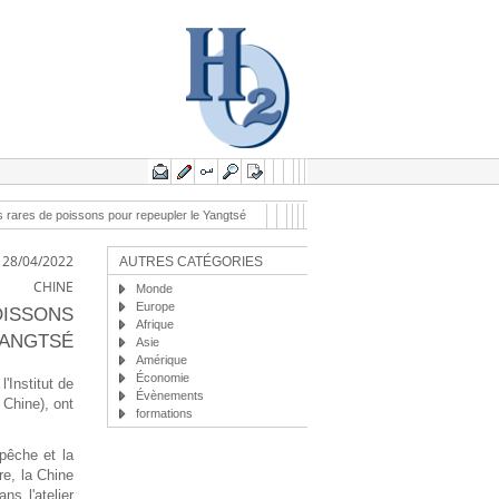
rares de poissons pour repeupler le Yangtsé
28/04/2022
AUTRES CATÉGORIES
CHINE
Monde
Europe
OISSONS
Afrique
YANGTSÉ
Asie
Amérique
Économie
'Institut de
Évènements
 Chine), ont
formations
pêche et la
re, la Chine
s l'atelier