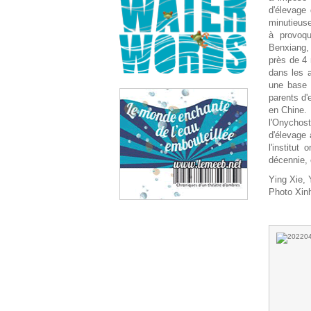
d'élevage 
minutieuse
à provoque
Benxiang, 
près de 4 
dans les 
une base n
parents d'
en Chine. 
l'Onychos
d'élevage 
l'institu
décennie, 
Ying Xie,
Photo Xin