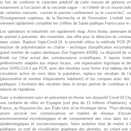
la fois de confirmer le caractère prédictif de cette mesure de génome v
notamment à l’occasion de la seconde vague – et l’intérêt de ce nouvel indic
de certaines mesures, comme le premier confinement ou le couvre-feu"
, s
l'Enseignement supérieur, de la Recherche et de l'Innovation. L’intérêt s
viennent rapidement compléter les chiffres de Santé publique France pour le s
Les opérateurs et industriels ont rapidement réagi. Ainsi Veolia, partenaire d
le premier à présenter, dès novembre, une offre pour la détection du coron
eaux usées. Baptisé Vigie-Covid-19, le procédé utilise la méthode PCR (
réaction de polymérisation en chaîne – technique d'amplification enzymatiq
grand nombre de copies identiques d'un fragment d'ADN). Le dispositif de s
fondé sur l’état actuel des connaissances scientifiques. Il repose tout
prélèvements adaptée aux enjeux locaux, une organisation logistique et de
virus SARS-CoV-2 par PCR, avec des résultats sous forme d’un tableau de bord
circulation active du virus dans la population, replace les résultats de l
(pluviométrie et nombre d’équivalents habitants) et les compare avec de
publiques. L’évolution des résultats dans le temps permet de contribuer à l’i
rebond de l’épidémie.
Suez a évidemment suivi en présentant en février son dispositif Covid-19 Ci
une centaine de villes en Espagne (soit plus de 13 millions d’habitants), e
France, au Royaume-Uni, aux États-Unis et en Amérique latine.
"Pour dévelo
avons associé nos connaissances en matière de réseaux d’assain
environnemental microbiologique et de comportement des virus dans les 
épidémiologiques et socioéconomiques. Notre ambition était de mettre à la
publiques un outil de visualisation graphique des données, en créant une c