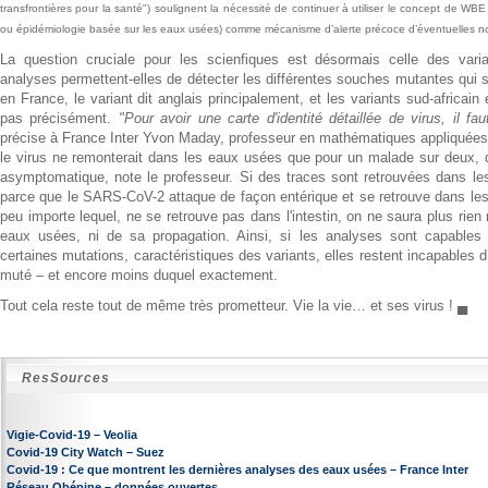
transfrontières pour la santé") soulignent la nécessité de continuer à utiliser le concept de 
ou épidémiologie basée sur les eaux usées) comme mécanisme d’alerte précoce d’éventuelles n
La question cruciale pour les scienfiques est désormais celle des va
analyses permettent-elles de détecter les différentes souches mutantes qui
en France, le variant dit anglais principalement, et les variants sud-africain e
pas précisément.
"Pour avoir une carte d'identité détaillée de virus, il f
précise à France Inter Yvon Maday, professeur en mathématiques appliquées 
le virus ne remonterait dans les eaux usées que pour un malade sur deux, q
asymptomatique, note le professeur. Si des traces sont retrouvées dans les 
parce que le SARS-CoV-2 attaque de façon entérique et se retrouve dans les 
peu importe lequel, ne se retrouve pas dans l'intestin, on ne saura plus rien
eaux usées, ni de sa propagation. Ainsi, si les analyses sont capables d
certaines mutations, caractéristiques des variants, elles restent incapables d’a
muté – et encore moins duquel exactement.
Tout cela reste tout de même très prometteur. Vie la vie… et ses virus ! ▄
ResSources
Vigie-Covid-19 – Veolia
Covid-19 City Watch – Suez
Covid-19 : Ce que montrent les dernières analyses des eaux usées – France Inter
Réseau Obépine – données ouvertes