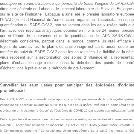
découpée en zones d’influence qui permette de tracer l’origine du SARS-CoV
directrice générale de Labaqua, le principal laboratoire de Suez en Espagne 
sur le site de l’industriel. Labaqua a ainsi été le premier laboratoire europ
l’ENAC (Entidad Nacional de Acreditacion, organisme d’accréditation espagn
quantification du SARS-CoV-2, non seulement dans les eaux usées mais auss
l’air, avec des résultats analytiques obtenus en moins de 24 heures, précise l
que si l’étude de la présence et de la quantification de l’ARN SARS-CoV
désormais considérée, partout dans le monde, comme un outil efficace d
foyers de coronavirus, le plan d’échantillonnage est sans aucun doute u
matière de suivi du SARS-CoV-2 dans les eaux usées. La fiabilité de la détect
virus reposent sur la sectorisation des zones d’influence et la représentat
plans d’échantillonnage incluent donc la définition des points de contrôl
d’échantillons à prélever et la méthode de prélèvement.
Surveiller les eaux usées pour anticiper des épidémies d’origi
prometteuse !
Dès 2003, l’OMS a recommandé cette approche pour la prévention de la poliomyélite (poliovi
internationale s’accorde aujourd'hui sur le fait que les eaux usées "reflètent en partie l’état de 
représenter un indicateur "précoce" de l’épidémie de COVID-19 par rapport aux indicateurs "tardif
Cette approche est recommandée par des instances scientifiques nationales et internationales 
avril 2020), l'Académie nationale de médecine (7 juillet 2020) et l’OMS (7 août 2020). Les aute
la Commision européenne ("Construire une Union européenne de la santé : renforcer la rés