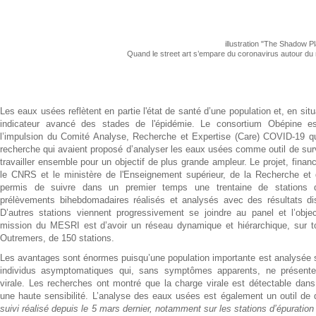
illustration "The Shadow P
Quand le street art s’empare du coronavirus autour du
Les eaux usées reflètent en partie l'état de santé d’une population et, en si
indicateur avancé des stades de l'épidémie. Le consortium Obépine e
l’impulsion du Comité Analyse, Recherche et Expertise (Care) COVID-19 qui
recherche qui avaient proposé d’analyser les eaux usées comme outil de sur
travailler ensemble pour un objectif de plus grande ampleur. Le projet, finan
le CNRS et le ministère de l'Enseignement supérieur, de la Recherche et 
permis de suivre dans un premier temps une trentaine de stations d
prélèvements bihebdomadaires réalisés et analysés avec des résultats di
D’autres stations viennent progressivement se joindre au panel et l’object
mission du MESRI est d’avoir un réseau dynamique et hiérarchique, sur tout
Outremers, de 150 stations.
Les avantages sont énormes puisqu’une population importante est analysée su
individus asymptomatiques qui, sans symptômes apparents, ne présent
virale. Les recherches ont montré que la charge virale est détectable dans
une haute sensibilité. L’analyse des eaux usées est également un outil de 
suivi réalisé depuis le 5 mars dernier, notamment sur les stations d’épuration