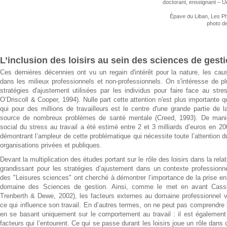
doctorant, enseignant – Un
Épave du Liban, Les Ph
photo d
L’inclusion des loisirs au sein des sciences de gest
Ces dernières décennies ont vu un regain d'intérêt pour la nature, les cau
dans les milieux professionnels et non-professionnels. On s'intéresse de p
stratégies d'ajustement utilisées par les individus pour faire face au st
O’Driscoll & Cooper, 1994). Nulle part cette attention n'est plus importante q
qui pour des millions de travailleurs est le centre d'une grande partie de l
source de nombreux problèmes de santé mentale (Creed, 1993). De manièr
social du stress au travail a été estimé entre 2 et 3 milliards d’euros en 20
démontrant l’ampleur de cette problématique qui nécessite toute l’attention d
organisations privées et publiques.
Devant la multiplication des études portant sur le rôle des loisirs dans la relati
grandissant pour les stratégies d’ajustement dans un contexte professionn
des "Leisures sciences" ont cherché à démontrer l’importance de la prise en
domaine des Sciences de gestion. Ainsi, comme le met en avant Cassid
Trenberth & Dewe, 2002), les facteurs externes au domaine professionnel vi
ce qui influence son travail. En d’autres termes, on ne peut pas comprendre 
en se basant uniquement sur le comportement au travail : il est également
facteurs qui l’entourent. Ce qui se passe durant les loisirs joue un rôle dan