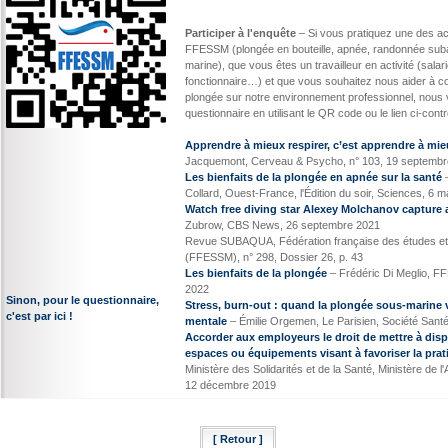
Participer à l'enquête
– Si vous pratiquez une des act
FFESSM (plongée en bouteille, apnée, randonnée sub
marine), que vous êtes un travailleur en activité (salar
fonctionnaire…) et que vous souhaitez nous aider à com
plongée sur notre environnement professionnel, nous v
questionnaire en utilisant le QR code ou le lien ci-contr
Apprendre à mieux respirer, c’est apprendre à mie
Jacquemont, Cerveau & Psycho, n° 103, 19 septembr
Les bienfaits de la plongée en apnée sur la santé
–
Collard, Ouest-France, l'Édition du soir, Sciences, 6 m
Watch free diving star Alexey Molchanov capture 
Zubrow, CBS News, 26 septembre 2021
Revue SUBAQUA, Fédération française des études et
(FFESSM), n° 298, Dossier 26, p. 43
Les bienfaits de la plongée
– Frédéric Di Meglio, FF
2022
Sinon, pour le questionnaire,
Stress, burn-out : quand la plongée sous-marine v
c'est par ici !
mentale
– Émilie Orgemen, Le Parisien, Société Santé
Accorder aux employeurs le droit de mettre à dispo
espaces ou équipements visant à favoriser la prat
Ministère des Solidarités et de la Santé, Ministère de 
12 décembre 2019
[ Retour ]