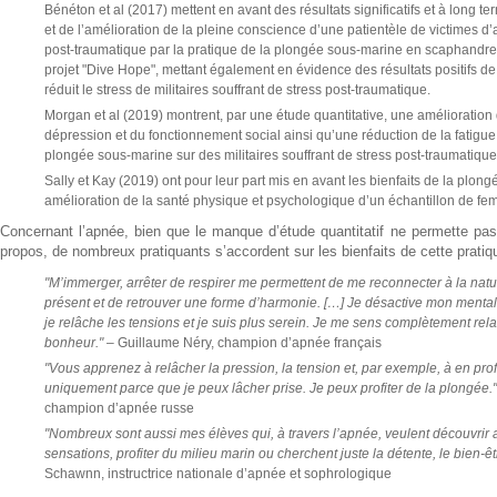
Bénéton et al (2017) mettent en avant des résultats significatifs et à long te
et de l’amélioration de la pleine conscience d’une patientèle de victimes d’a
post-traumatique par la pratique de la plongée sous-marine en scaphandre. 
projet "Dive Hope", mettant également en évidence des résultats positifs de
réduit le stress de militaires souffrant de stress post-traumatique.
Morgan et al (2019) montrent, par une étude quantitative, une amélioration 
dépression et du fonctionnement social ainsi qu’une réduction de la fatigue 
plongée sous-marine sur des militaires souffrant de stress post-traumatique
Sally et Kay (2019) ont pour leur part mis en avant les bienfaits de la plo
amélioration de la santé physique et psychologique d’un échantillon de fe
Concernant l’apnée, bien que le manque d’étude quantitatif ne permette pas
propos, de nombreux pratiquants s’accordent sur les bienfaits de cette pratiq
"M’immerger, arrêter de respirer me permettent de me reconnecter à la nature
présent et de retrouver une forme d’harmonie. […] Je désactive mon menta
je relâche les tensions et je suis plus serein. Je me sens complètement rel
bonheur."
– Guillaume Néry, champion d’apnée français
"Vous apprenez à relâcher la pression, la tension et, par exemple, à en profi
uniquement parce que je peux lâcher prise. Je peux profiter de la plongée.
champion d’apnée russe
"Nombreux sont aussi mes élèves qui, à travers l’apnée, veulent découvrir 
sensations, profiter du milieu marin ou cherchent juste la détente, le bien-êtr
Schawnn, instructrice nationale d’apnée et sophrologique