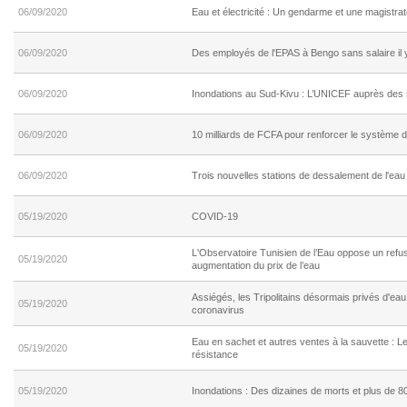
06/09/2020
Eau et électricité : Un gendarme et une magistra
06/09/2020
Des employés de l'EPAS à Bengo sans salaire il 
06/09/2020
Inondations au Sud-Kivu : L’UNICEF auprès des s
06/09/2020
10 milliards de FCFA pour renforcer le système d'
06/09/2020
Trois nouvelles stations de dessalement de l'ea
05/19/2020
COVID-19
L'Observatoire Tunisien de l’Eau oppose un refus
05/19/2020
augmentation du prix de l’eau
Assiégés, les Tripolitains désormais privés d'eau
05/19/2020
coronavirus
Eau en sachet et autres ventes à la sauvette : Les
05/19/2020
résistance
05/19/2020
Inondations : Des dizaines de morts et plus de 8