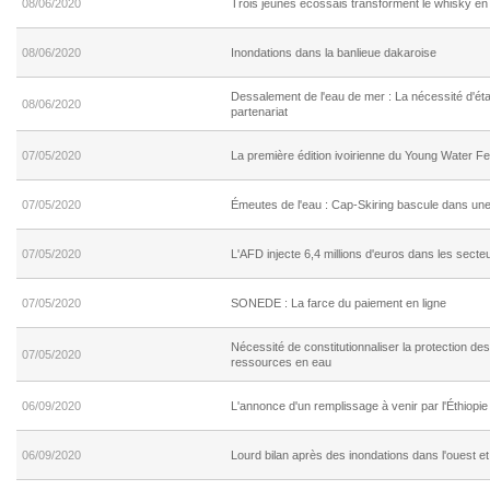
08/06/2020
Trois jeunes écossais transforment le whisky en
08/06/2020
Inondations dans la banlieue dakaroise
Dessalement de l'eau de mer : La nécessité d'ét
08/06/2020
partenariat
07/05/2020
La première édition ivoirienne du Young Water Fe
07/05/2020
Émeutes de l'eau : Cap-Skiring bascule dans une 
07/05/2020
L'AFD injecte 6,4 millions d'euros dans les secteur
07/05/2020
SONEDE : La farce du paiement en ligne
Nécessité de constitutionnaliser la protection des
07/05/2020
ressources en eau
06/09/2020
L'annonce d'un remplissage à venir par l'Éthiopie 
06/09/2020
Lourd bilan après des inondations dans l'ouest et