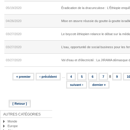
05/19/2020
Éradication de la dracunculose : L'Éthiopie enqu
04/26/2020
Mise en œuvre réussie du goutte-à-goutte israél
03/27/2020
Le boycott éthiopien relance le débat sur la médi
03/27/2020
L'eau, opportunité de social business pour les 
03/27/2020
Vol d'eau et d'électricité : La JIRAMA démasque
…
8
« premier
‹ précédent
4
5
6
7
9
1
Pages
suivant ›
dernier »
[ Retour ]
AUTRES CATÉGORIES
Monde
Europe