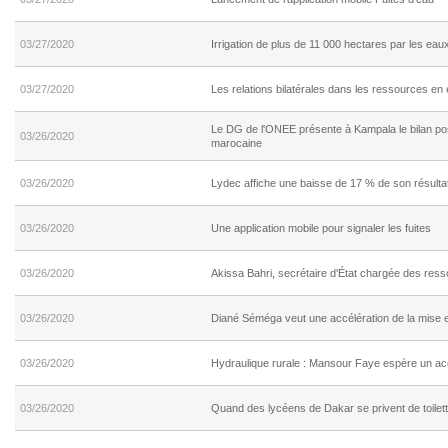
03/27/2020
Irrigation de plus de 11 000 hectares par les ea
03/27/2020
Les relations bilatérales dans les ressources en
Le DG de l'ONEE présente à Kampala le bilan posi
03/26/2020
marocaine
03/26/2020
Lydec affiche une baisse de 17 % de son résulta
03/26/2020
Une application mobile pour signaler les fuites
03/26/2020
Akissa Bahri, secrétaire d'État chargée des res
03/26/2020
Diané Séméga veut une accélération de la mis
03/26/2020
Hydraulique rurale : Mansour Faye espère un acc
03/26/2020
Quand des lycéens de Dakar se privent de toilett