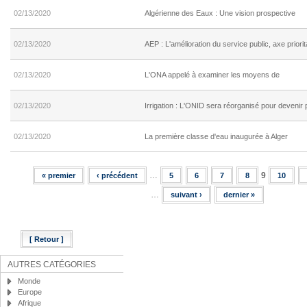
02/13/2020
Algérienne des Eaux : Une vision prospective
02/13/2020
AEP : L'amélioration du service public, axe prior
02/13/2020
L'ONA appelé à examiner les moyens de
02/13/2020
Irrigation : L'ONID sera réorganisé pour devenir
02/13/2020
La première classe d'eau inaugurée à Alger
…
9
« premier
‹ précédent
5
6
7
8
10
Pages
…
suivant ›
dernier »
[ Retour ]
AUTRES CATÉGORIES
Monde
Europe
Afrique