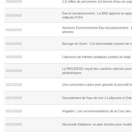
03/26/2020
1,9 million de personnes ont besoin d'eau en ur
Eau et assainissement : La BAD apporte un appui
03/26/2020
milliards FCFA
Secteurs Environnement-Eau-Assainissement : D
03/26/2020
attentes
03/26/2020
Barrage de Soum : Cet interminable serpent de mer
03/26/2020
L’absence de toilettes publiques pointée du doigt
La REGIDESO reçoit des camions-citernes pour 
03/26/2020
périphériques
02/13/2020
Une convention-cadre pour garantir la sécurité 
02/13/2020
Dessalement de l'eau de mer à Laâyoune et Dak
02/13/2020
Irrigation : Les recommandations de la Cour de
02/13/2020
Nécessité d'élaborer un plan d'action pour mode